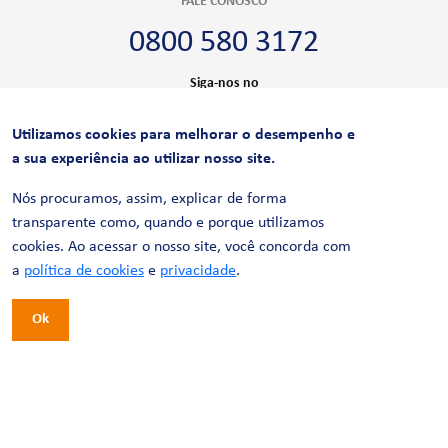
FALE CONOSCO
0800 580 3172
Siga-nos no
Utilizamos cookies para melhorar o desempenho e
CERTIFICAÇÕES
a sua experiência ao utilizar nosso site.
Nós procuramos, assim, explicar de forma
transparente como, quando e porque utilizamos
cookies. Ao acessar o nosso site, você concorda com
a
política de cookies
e
privacidade
.
Ok
© 2026 LinhaUni. Todos os direitos reservados.
Política de Privacidade
Termos de uso
Política de Cookies
Política de Videomonitoramento