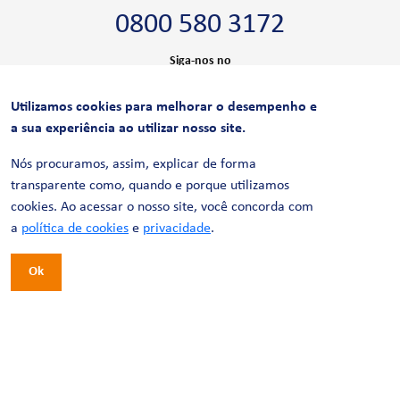
0800 580 3172
Siga-nos no
Utilizamos cookies para melhorar o desempenho e
CERTIFICAÇÕES
a sua experiência ao utilizar nosso site.
Nós procuramos, assim, explicar de forma
transparente como, quando e porque utilizamos
cookies. Ao acessar o nosso site, você concorda com
a
política de cookies
e
privacidade
.
Ok
© 2026 LinhaUni. Todos os direitos reservados.
Política de Privacidade
Termos de uso
Política de Cookies
Política de Videomonitoramento
Desenvolvimento:
Tesla