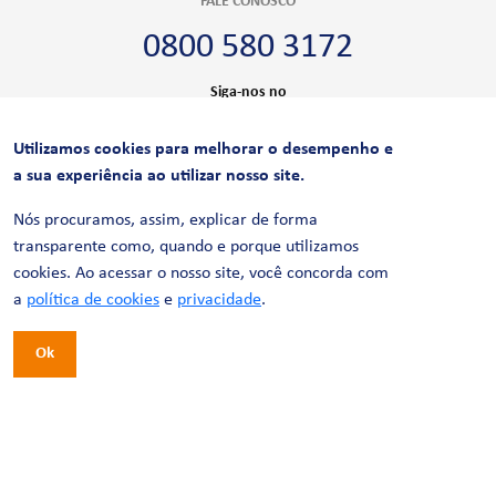
FALE CONOSCO
0800 580 3172
Siga-nos no
Utilizamos cookies para melhorar o desempenho e
CERTIFICAÇÕES
a sua experiência ao utilizar nosso site.
Nós procuramos, assim, explicar de forma
transparente como, quando e porque utilizamos
cookies. Ao acessar o nosso site, você concorda com
a
política de cookies
e
privacidade
.
Ok
© 2026 LinhaUni. Todos os direitos reservados.
Política de Privacidade
Termos de uso
Política de Cookies
Política de Videomonitoramento