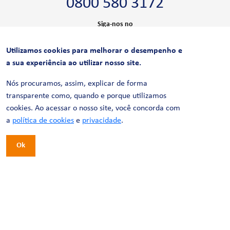
0800 580 3172
Siga-nos no
Utilizamos cookies para melhorar o desempenho e
CERTIFICAÇÕES
a sua experiência ao utilizar nosso site.
Nós procuramos, assim, explicar de forma
transparente como, quando e porque utilizamos
cookies. Ao acessar o nosso site, você concorda com
a
política de cookies
e
privacidade
.
Ok
© 2026 LinhaUni. Todos os direitos reservados.
Política de Privacidade
Termos de uso
Política de Cookies
Política de Videomonitoramento
Desenvolvimento:
Tesla