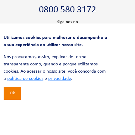
0800 580 3172
Siga-nos no
Utilizamos cookies para melhorar o desempenho e
CERTIFICAÇÕES
a sua experiência ao utilizar nosso site.
Nós procuramos, assim, explicar de forma
transparente como, quando e porque utilizamos
cookies. Ao acessar o nosso site, você concorda com
a
política de cookies
e
privacidade
.
Ok
© 2026 LinhaUni. Todos os direitos reservados.
Política de Privacidade
Termos de uso
Política de Cookies
Política de Videomonitoramento