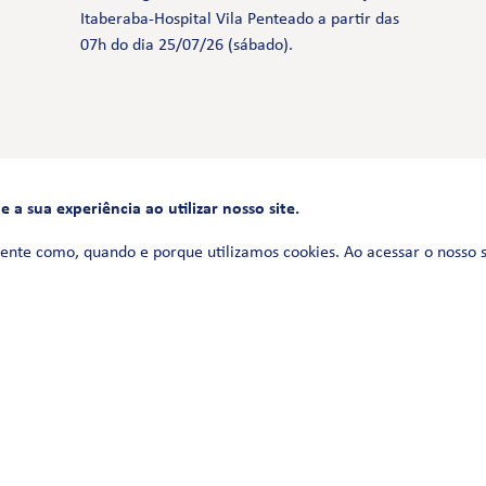
Itaberaba-Hospital Vila Penteado a partir das
07h do dia 25/07/26 (sábado).
a sua experiência ao utilizar nosso site.
FALE CONOSCO
0800 580 3172
ente como, quando e porque utilizamos cookies. Ao acessar o nosso 
Siga-nos no
Política de Privacidade
Termos de uso
Política de Cookies