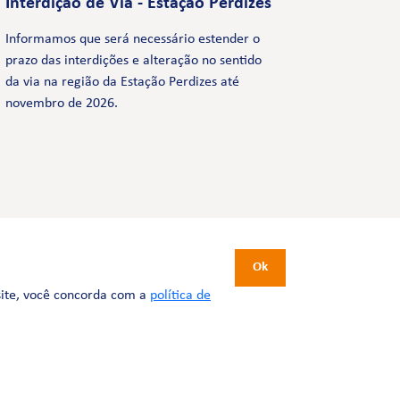
Interdição de Via - Estação Perdizes
Informamos que será necessário estender o
prazo das interdições e alteração no sentido
da via na região da Estação Perdizes até
novembro de 2026.
CERTIFICAÇÕES
Ok
site, você concorda com a
política de