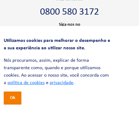
0800 580 3172
Siga-nos no
Utilizamos cookies para melhorar o desempenho e
CERTIFICAÇÕES
a sua experiência ao utilizar nosso site.
Nós procuramos, assim, explicar de forma
transparente como, quando e porque utilizamos
cookies. Ao acessar o nosso site, você concorda com
a
política de cookies
e
privacidade
.
Ok
© 2026 LinhaUni. Todos os direitos reservados.
Política de Privacidade
Termos de uso
Política de Cookies
Política de Videomonitoramento