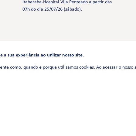
Itaberaba-Hospital Vila Penteado a partir das
07h do dia 25/07/26 (sábado).
a sua experiência ao utilizar nosso site.
FALE CONOSCO
0800 580 3172
ente como, quando e porque utilizamos cookies. Ao acessar o nosso 
Siga-nos no
Política de Privacidade
Termos de uso
Política de Cookies