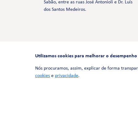
Sabão, entre as ruas José Antonioli e Dr. Luís
dos Santos Medeiros.
Utilizamos cookies para melhorar o desempenho e 
Nós procuramos, assim, explicar de forma transpar
cookies
e
privacidade
.
© 2026 LinhaUni. Todos os direitos