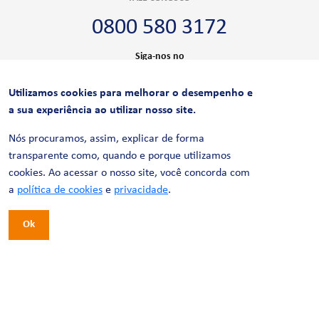
0800 580 3172
Siga-nos no
Utilizamos cookies para melhorar o desempenho e
CERTIFICAÇÕES
a sua experiência ao utilizar nosso site.
Nós procuramos, assim, explicar de forma
transparente como, quando e porque utilizamos
cookies. Ao acessar o nosso site, você concorda com
a
política de cookies
e
privacidade
.
Ok
© 2026 LinhaUni. Todos os direitos reservados.
Política de Privacidade
Termos de uso
Política de Cookies
Política de Videomonitoramento