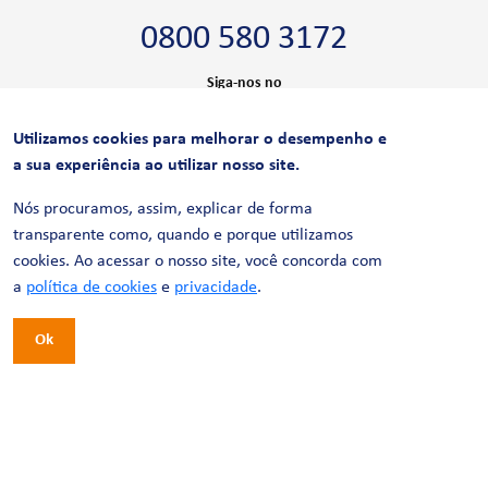
0800 580 3172
Siga-nos no
Utilizamos cookies para melhorar o desempenho e
CERTIFICAÇÕES
a sua experiência ao utilizar nosso site.
Nós procuramos, assim, explicar de forma
transparente como, quando e porque utilizamos
cookies. Ao acessar o nosso site, você concorda com
a
política de cookies
e
privacidade
.
Ok
© 2026 LinhaUni. Todos os direitos reservados.
Política de Privacidade
Termos de uso
Política de Cookies
Política de Videomonitoramento