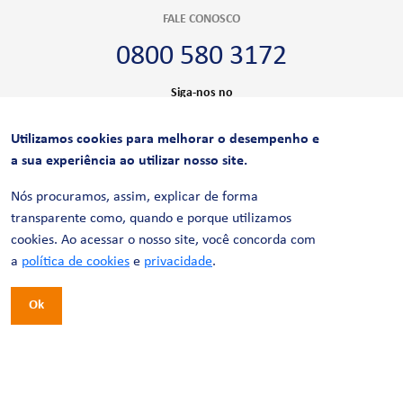
FALE CONOSCO
0800 580 3172
Siga-nos no
Utilizamos cookies para melhorar o desempenho e
CERTIFICAÇÕES
a sua experiência ao utilizar nosso site.
Nós procuramos, assim, explicar de forma
transparente como, quando e porque utilizamos
cookies. Ao acessar o nosso site, você concorda com
a
política de cookies
e
privacidade
.
Ok
© 2026 LinhaUni. Todos os direitos reservados.
Política de Privacidade
Termos de uso
Política de Cookies