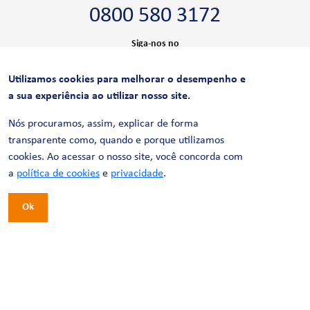
0800 580 3172
Siga-nos no
Utilizamos cookies para melhorar o desempenho e
CERTIFICAÇÕES
a sua experiência ao utilizar nosso site.
Nós procuramos, assim, explicar de forma
transparente como, quando e porque utilizamos
cookies. Ao acessar o nosso site, você concorda com
a
política de cookies
e
privacidade
.
Ok
© 2026 LinhaUni. Todos os direitos reservados.
Política de Privacidade
Termos de uso
Política de Cookies
Política de Videomonitoramento
Desenvolvimento:
Tesla