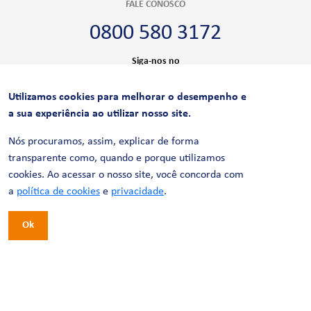
FALE CONOSCO
0800 580 3172
Siga-nos no
Utilizamos cookies para melhorar o desempenho e
CERTIFICAÇÕES
a sua experiência ao utilizar nosso site.
Nós procuramos, assim, explicar de forma
transparente como, quando e porque utilizamos
cookies. Ao acessar o nosso site, você concorda com
a
política de cookies
e
privacidade
.
Ok
© 2026 LinhaUni. Todos os direitos reservados.
Política de Privacidade
Termos de uso
Política de Cookies
Política de Videomonitoramento