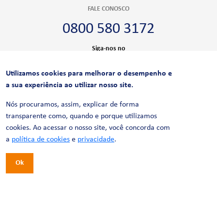
FALE CONOSCO
0800 580 3172
Siga-nos no
Utilizamos cookies para melhorar o desempenho e
CERTIFICAÇÕES
a sua experiência ao utilizar nosso site.
Nós procuramos, assim, explicar de forma
transparente como, quando e porque utilizamos
cookies. Ao acessar o nosso site, você concorda com
a
política de cookies
e
privacidade
.
Ok
© 2026 LinhaUni. Todos os direitos reservados.
Política de Privacidade
Termos de uso
Política de Cookies