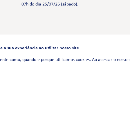
07h do dia 25/07/26 (sábado).
a sua experiência ao utilizar nosso site.
FALE CONOSCO
0800 580 3172
ente como, quando e porque utilizamos cookies. Ao acessar o nosso 
Siga-nos no
Política de Privacidade
Termos de uso
Política de Cookies
Política de Videomonitoramento