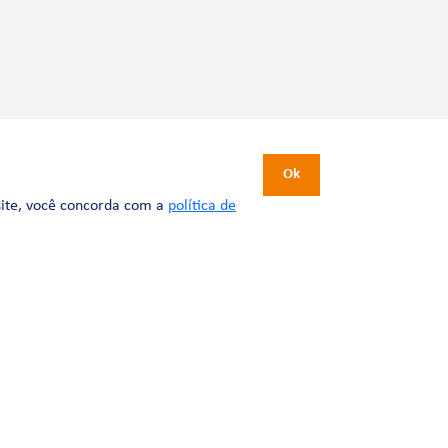
CERTIFICAÇÕES
Ok
site, você concorda com a
política de
Desenvolvimento:
Tesla