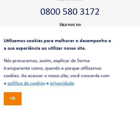
0800 580 3172
Siga-nos no
Utilizamos cookies para melhorar o desempenho e
CERTIFICAÇÕES
a sua experiência ao utilizar nosso site.
Nós procuramos, assim, explicar de forma
transparente como, quando e porque utilizamos
cookies. Ao acessar o nosso site, você concorda com
a
política de cookies
e
privacidade
.
Ok
© 2026 LinhaUni. Todos os direitos reservados.
Política de Privacidade
Termos de uso
Política de Cookies
Política de Videomonitoramento