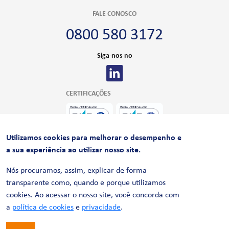
FALE CONOSCO
0800 580 3172
Siga-nos no
CERTIFICAÇÕES
Utilizamos cookies para melhorar o desempenho e
a sua experiência ao utilizar nosso site.
Nós procuramos, assim, explicar de forma
transparente como, quando e porque utilizamos
cookies. Ao acessar o nosso site, você concorda com
© 2026 LinhaUni. Todos os direitos reservados.
Política de Privacidade
a
política de cookies
e
privacidade
.
Termos de uso
Política de Cookies