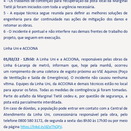
4 - Os trabalhos de contenção para recuperação da pista local da Marginal
Tietê já foram iniciados com toda a urgência necessária.
5 - A equipe técnica segue reunida para definir as melhores soluções de
engenharia para dar continuidade nas ações de mitigação dos danos e
retomar as obras.
6 - O incidente é pontual e não interfere nas demais frentes de trabalho do
projeto, que seguem em execução.
Linha Uni e ACCIONA
01/02/22 - 12h50:
A Linha Uni e a ACCIONA, responsáveis pelas obras da
Linha 6-Laranja de metrô, informam que, hoje pela manhã, ocorreu
um rompimento de uma coletora de esgoto próximo ao VSE Aquinos (Poço
de Ventilação e Saída de Emergência). O incidente não causou nenhuma
vítima. Equipes da Linha Uni, da ACCIONA e demais técnicos estão no local
para apurar os fatos. Todas as medidas de contingência já foram tomadas.
Parte do asfalto da Marginal Tietê cedeu e, por questão de segurança, a
pista está parcialmente interditada.
Em caso de dúvidas, a população pode entrar em contato com a Central de
Atendimento da Linha Uni, concessionária responsável pela obra, pelo
telefone 0800 580 3172, de segunda a sexta das 8h30 às 17h30 ou por meio
da página
https://lnkd.in/dZeThQFV
.