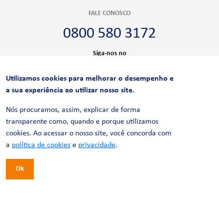
FALE CONOSCO
0800 580 3172
Siga-nos no
Utilizamos cookies para melhorar o desempenho e
CERTIFICAÇÕES
a sua experiência ao utilizar nosso site.
Nós procuramos, assim, explicar de forma
transparente como, quando e porque utilizamos
cookies. Ao acessar o nosso site, você concorda com
a
política de cookies
e
privacidade
.
Ok
© 2026 LinhaUni. Todos os direitos reservados.
Política de Privacidade
Termos de uso
Política de Cookies