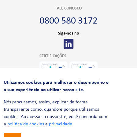
FALE CONOSCO
0800 580 3172
Siga-nos no
CERTIFICAÇÕES
Utilizamos cookies para melhorar o desempenho e
a sua experiência ao utilizar nosso site.
Nós procuramos, assim, explicar de forma
transparente como, quando e porque utilizamos
cookies. Ao acessar o nosso site, você concorda com
© 2026 LinhaUni. Todos os direitos reservados.
Política de Privacidade
a
política de cookies
e
privacidade
.
Termos de uso
Política de Cookies