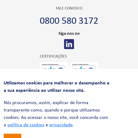
FALE CONOSCO
0800 580 3172
Siga-nos no
CERTIFICAÇÕES
Utilizamos cookies para melhorar o desempenho e
a sua experiência ao utilizar nosso site.
Nós procuramos, assim, explicar de forma
transparente como, quando e porque utilizamos
cookies. Ao acessar o nosso site, você concorda com
© 2026 LinhaUni. Todos os direitos reservados.
Política de Privacidade
a
política de cookies
e
privacidade
.
Termos de uso
Política de Cookies